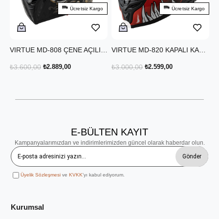
Ücretsiz Kargo
Ücretsiz Kargo
VIRTUE MD-808 ÇENE AÇILIR KASK KANATLI
VIRTUE MD-820 KAPALI KASK DISLI
₺3.600,00
₺2.889,00
₺3.000,00
₺2.599,00
E-BÜLTEN KAYIT
Kampanyalarımızdan ve indirimlerimizden güncel olarak haberdar olun.
Gönder
Üyelik Sözleşmesi
ve
KVKK
'yı kabul ediyorum.
Kurumsal