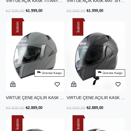
VIRTUE AÇIK KASK TİTANYUM
VIRTUE AÇIK KASK MAT SİYAH
₺2.500,00
₺1.999,00
₺2.500,00
₺1.999,00
İndirim
İndirim
Ücretsiz Kargo
Ücretsiz Kargo
VIRTUE ÇENE AÇILIR KASK NARDO GRİ
VIRTUE ÇENE AÇILIR KASK KARBON SİYAH
₺3.600,00
₺2.889,00
₺3.600,00
₺2.889,00
İndirim
İndirim