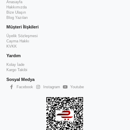
Anasayfa
Hakkımızda
Bize Ulaşın
Blog Yazıları
Müşteri İlişkileri
Üyelik Sözleşmesi
Cayma Hakkı
KVKK
Yardım
Kolay İade
Kargo Takibi
Sosyal Medya
Facebook
Instagram
Youtube