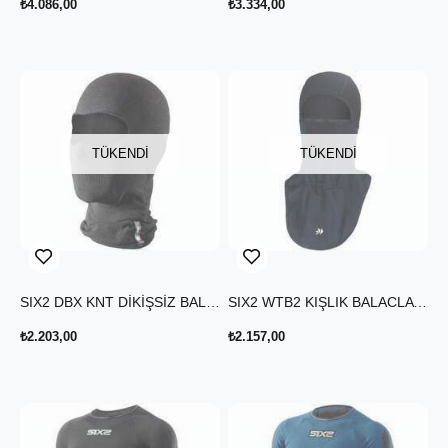
₺4.086,00
₺3.334,00
TÜKENDI
TÜKENDI
SIX2 DBX KNT DİKİŞSİZ BALACLAVA SİYAH
SIX2 WTB2 KIŞLIK BALACLAVA SİYAH
₺2.203,00
₺2.157,00