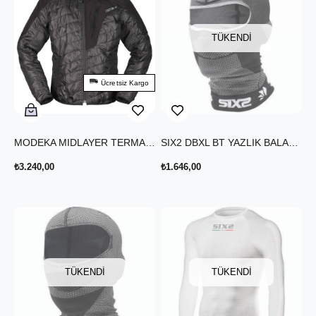
TÜKENDI
Ücretsiz Kargo
MODEKA MIDLAYER TERMAL CEKET SİYAH
SIX2 DBXL BT YAZLIK BALACLAVA KARBON SİYAH
₺3.240,00
₺1.646,00
TÜKENDI
TÜKENDI