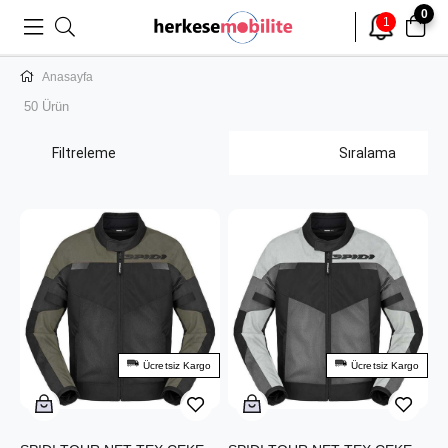
0
1
Anasayfa
50 Ürün
Filtreleme
Sıralama
Ücretsiz Kargo
Ücretsiz Kargo