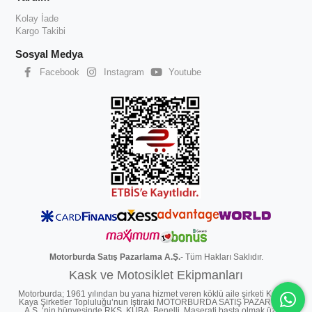
Kolay İade
Kargo Takibi
Sosyal Medya
Facebook
Instagram
Youtube
Motorburda Satış Pazarlama A.Ş.
- Tüm Hakları Saklıdır.
Kask ve Motosiklet Ekipmanları
Motorburda; 1961 yılından bu yana hizmet veren köklü aile şirketi Kocaeli
Kaya Şirketler Topluluğu’nun İştiraki MOTORBURDA SATIŞ PAZARLAMA
A.Ş. ‘nin bünyesinde RKS, KUBA, Benelli, Maserati başta olmak üzere