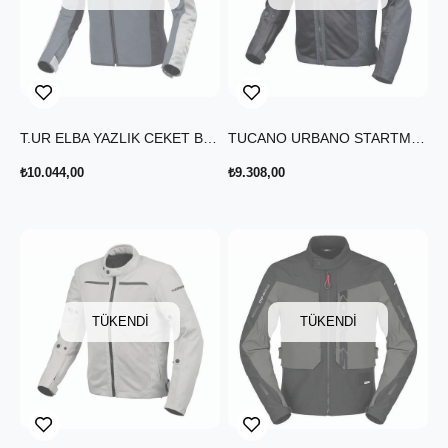
T.UR ELBA YAZLIK CEKET BUZ MAVİSİ ANTRASİT
TUCANO URBANO STARTMOTION YAZLIK CEKET KOYU GRİ
₺10.044,00
₺9.308,00
TÜKENDI
TÜKENDI