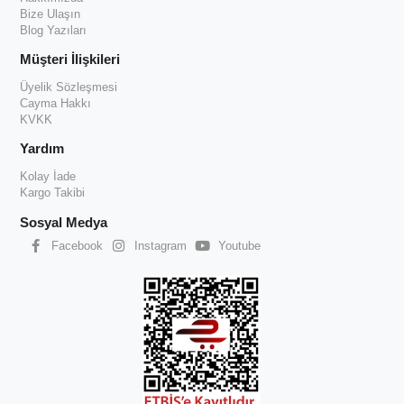
Bize Ulaşın
Blog Yazıları
Müşteri İlişkileri
Üyelik Sözleşmesi
Cayma Hakkı
KVKK
Yardım
Kolay İade
Kargo Takibi
Sosyal Medya
Facebook
Instagram
Youtube