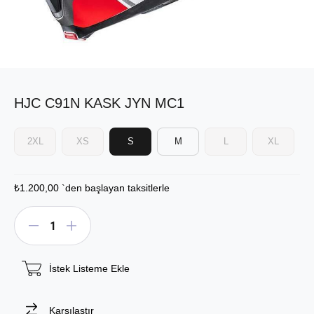
HJC C91N KASK JYN MC1
2XL
XS
S
M
L
XL
₺1.200,00
`den başlayan taksitlerle
İstek Listeme Ekle
Karşılaştır